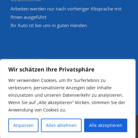
Arbeiten werden nur nach vorheriger Absprache mit
Ihnen ausgeführt
Ihr Auto ist bei uns in guten Händen
ALLE MARKEN
Wir schätzen Ihre Privatsphäre
Wir reparieren und warten Fahrzeuge aller Marken und
Modelle
Wir verwenden Cookies, um Ihr Surferlebnis zu
Bitte sprechen Sie uns an!
verbessern, personalisierte Anzeigen oder Inhalte
einzusetzen und unseren Datenverkehr zu analysieren.
Wenn Sie auf „Alle akzeptieren" klicken, stimmen Sie der
Anwendung von Cookies zu.
© 2019-2026 KFZ Werkstatt Sonnenberg -
Enfold WordPress Theme by
Anpassen
Alles ablehnen
Alle akzeptieren
Kriesi